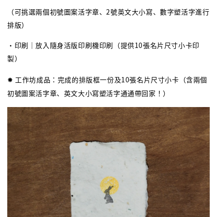
（可挑選兩個初號圖案活字章、2號英文大小寫、數字塑活字進行
排版）
・印刷｜放入隨身活版印刷機印刷（提供10張名片尺寸小卡印
製）
✸ 工作坊成品：完成的排版框一份及10張名片尺寸小卡（含兩個
初號圖案活字章、英文大小寫塑活字通通帶回家！）