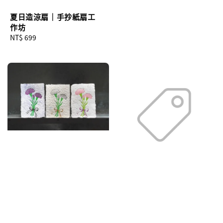
夏日造涼扇｜手抄紙扇工
作坊
Regular
NT$ 699
price