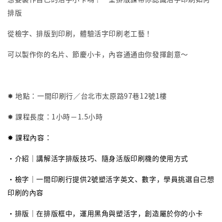
排版
從檢字、排版到印刷，體驗活字印刷老工藝！
可以製作你的名片、節慶小卡，內容通通由你發揮創意～
✸ 地點：一間印刷行／台北市太原路97巷12號1樓
✸ 課程長度：1小時－1.5小時
✸ 課程內容：
・介紹｜講解活字排版技巧、隨身活版印刷機的使用方式
・檢字｜一間印刷行提供2號塑活字英文、數字，學員挑選自己想
印刷的內容
・排版｜在排版框中，運用黑角與塑活字，創造屬於你的小卡