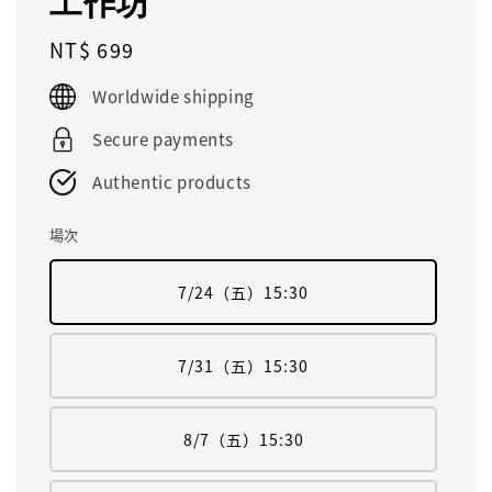
工作坊
Regular
NT$ 699
price
Worldwide shipping
Secure payments
Authentic products
場次
7/24（五）15:30
7/31（五）15:30
8/7（五）15:30