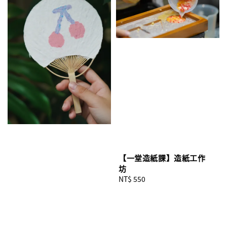
【一堂造紙課】造紙工作
坊
Regular
NT$ 550
price