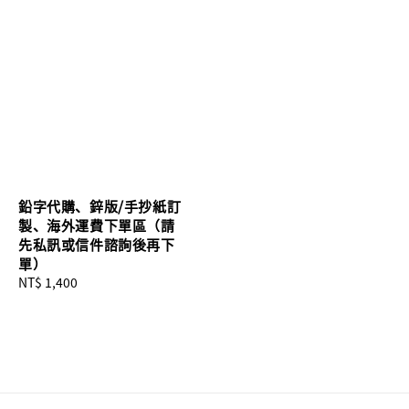
鉛字代購、鋅版/手抄紙訂
製、海外運費下單區（請
先私訊或信件諮詢後再下
單）
Regular
NT$ 1,400
price